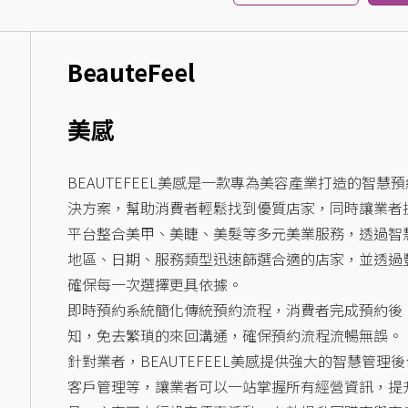
BeauteFeel
美感
BEAUTEFEEL美感是一款專為美容產業打造的智
決方案，幫助消費者輕鬆找到優質店家，同時讓業者
平台整合美甲、美睫、美髮等多元美業服務，透過智
地區、日期、服務類型迅速篩選合適的店家，並透過
確保每一次選擇更具依據。
即時預約系統簡化傳統預約流程，消費者完成預約後，
知，免去繁瑣的來回溝通，確保預約流程流暢無誤。
針對業者，BEAUTEFEEL美感提供強大的智慧管
客戶管理等，讓業者可以一站掌握所有經營資訊，提