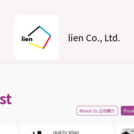
lien Co., Ltd.
st
About Us 公司簡介
Prod
reality khan