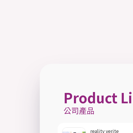
Product Li
公司產品
reality verite