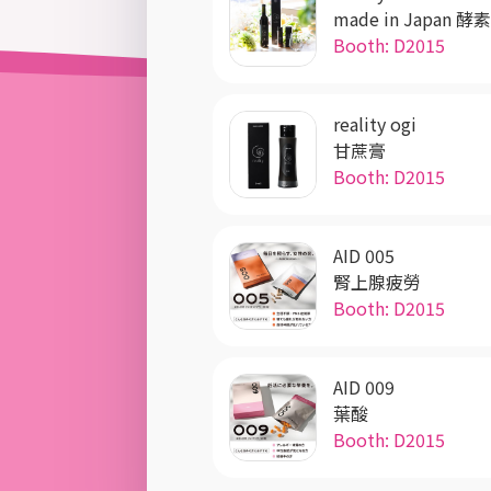
made in Japan 酵
Booth: D2015
reality ogi
甘蔗膏
Booth: D2015
AID 005
腎上腺疲勞
Booth: D2015
AID 009
葉酸
Booth: D2015